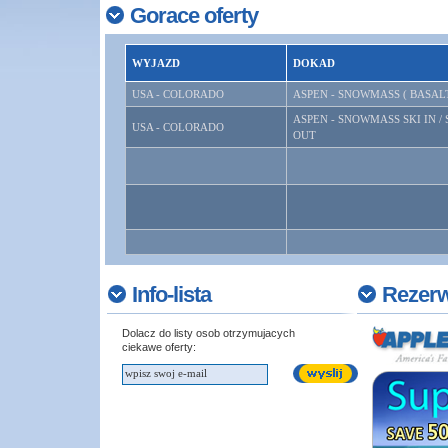
Gorace oferty
WYJAZD
DOKAD
USA - COLORADO
ASPEN - SNOWMASS ( BASALT
ASPEN - SNOWMASS SKI IN / 
USA - COLORADO
OUT
Info-lista
Rezer
Dolacz do listy osob otrzymujacych
ciekawe oferty: