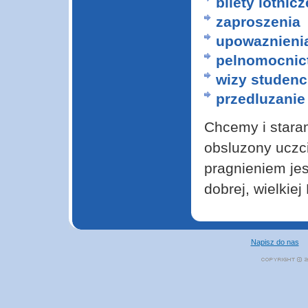
bilety lotnicz
zaproszenia
upowaznieni
pelnomocnic
wizy studenc
przedluzanie
Chcemy i stara
obsluzony uczci
pragnieniem jes
dobrej, wielkiej
Napisz do nas