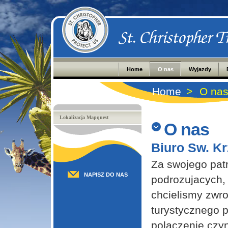
Home
O nas
Wyjazdy
Home
>
O na
Lokalizacja Mapquest
O nas
Biuro Sw. Kr
Za swojego patr
NAPISZ DO NAS
podrozujacych,
chcielismy zwro
turystycznego p
polaczenie czy