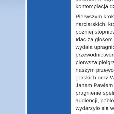
kontemplacja dz
Pierwszym krok
narciarskich, k
pozniej stopnio
Idac za glosem 
wydala upragni
przewodnictwem
pierwsza pielg
naszym przewod
gorskich oraz 
Janem Pawlem I
pragnienie spel
audiencji, pobl
wydarzylo sie w